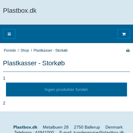
Plastbox.dk
Forside
/
Shop
/
Plastkasser - Storkøb
Plastkasser - Storkøb
1
Ingen produkter fundet.
2
Plastbox.dk
Metalbuen 28
2750 Ballerup
Denmark
Telefonnr.
:
44941000
E-mail
:
kundeservice@plastbox.dk