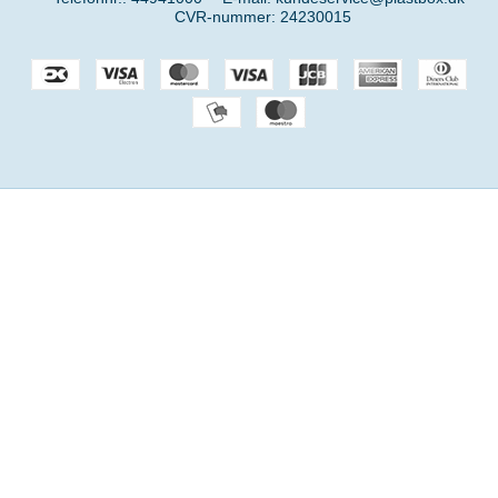
CVR-nummer
:
24230015