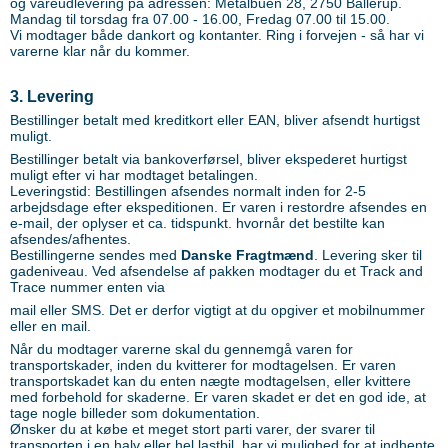
og vareudlevering på adressen: Metalbuen 28, 2750 Ballerup.
Mandag til torsdag fra 07.00 - 16.00, Fredag 07.00 til 15.00.
Vi modtager både dankort og kontanter. Ring i forvejen - så har vi
varerne klar når du kommer.
3. Levering
Bestillinger betalt med kreditkort eller EAN, bliver afsendt hurtigst
muligt.
Bestillinger betalt via bankoverførsel, bliver ekspederet hurtigst
muligt efter vi har modtaget betalingen.
Leveringstid: Bestillingen afsendes normalt inden for 2-5
arbejdsdage efter ekspeditionen. Er varen i restordre afsendes en
e-mail, der oplyser et ca. tidspunkt. hvornår det bestilte kan
afsendes/afhentes.
Bestillingerne sendes med
Danske Fragtmænd
. Levering sker til
gadeniveau. Ved afsendelse af pakken modtager du et Track and
Trace nummer enten via
mail eller SMS. Det er derfor vigtigt at du opgiver et mobilnummer
eller en mail.
Når du modtager varerne skal du gennemgå varen for
transportskader, inden du kvitterer for modtagelsen. Er varen
transportskadet kan du enten nægte modtagelsen, eller kvittere
med forbehold for skaderne. Er varen skadet er det en god ide, at
tage nogle billeder som dokumentation.
Ønsker du at købe et meget stort parti varer, der svarer til
transporten i en halv eller hel lastbil, har vi mulighed for at indhente