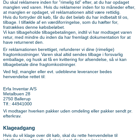
Du skal reklamere inden for ”rimelig tid” efter, at du har opdaget
manglen ved varen. Hvis du reklamerer inden for to måneder efter,
at manglen er opdaget, vil reklamationen altid være rettidig.
Hvis du fortryder dit køb, får du det beløb du har indbetalt til os,
tilbage. I tilfælde af en værdiforringelse, som du hæfter for,
fratrækkes denne købsbeløbet.
Vi kan tilbageholde tilbagebetalingen, indtil vi har modtaget varen
retur, med mindre du inden da har fremlagt dokumentation for at
have returneret den.
Er reklamationen berettiget, refunderer vi dine (rimelige)
fragtomkostninger. Varen skal altid sendes tilbage i forsvarlig
emballage, og husk at få en kvittering for afsendelse, så vi kan
tilbagebetale dine fragtomkostninger.
Ved fejl, mangler eller evt. udeblevne leverancer bedes
henvendelse rettet til:
Erfa Inventar A/S
Metalbuen 28
2750 Ballerup
Tlf.: 44941000
Vi modtager hverken pakker uden omdeling eller pakker sendt pr.
efterkrav.
Klageadgang
Hvis du vil klage over dit køb, skal du rette henvendelse til