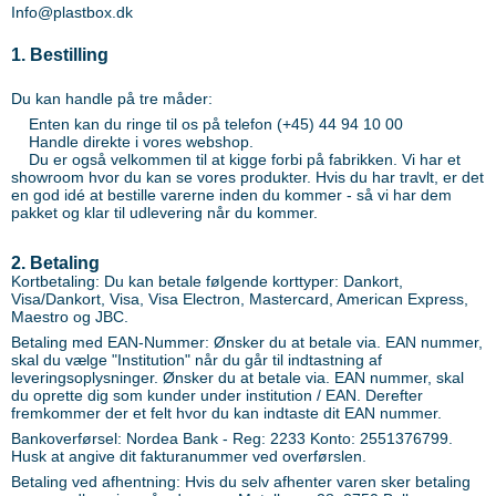
Info@plastbox.dk
1. Bestilling
Du kan handle på tre måder:
Enten kan du ringe til os på telefon (+45) 44 94 10 00
Handle direkte i vores webshop.
Du er også velkommen til at kigge forbi på fabrikken. Vi har et
showroom hvor du kan se vores produkter. Hvis du har travlt, er det
en god idé at bestille varerne inden du kommer - så vi har dem
pakket og klar til udlevering når du kommer.
2. Betaling
Kortbetaling: Du kan betale følgende korttyper: Dankort,
Visa/Dankort, Visa, Visa Electron, Mastercard, American Express,
Maestro og JBC.
Betaling med EAN-Nummer: Ønsker du at betale via. EAN nummer,
skal du vælge "Institution" når du går til indtastning af
leveringsoplysninger. Ønsker du at betale via. EAN nummer, skal
du oprette dig som kunder under institution / EAN. Derefter
fremkommer der et felt hvor du kan indtaste dit EAN nummer.
Bankoverførsel: Nordea Bank - Reg: 2233 Konto: 2551376799.
Husk at angive dit fakturanummer ved overførslen.
Betaling ved afhentning: Hvis du selv afhenter varen sker betaling