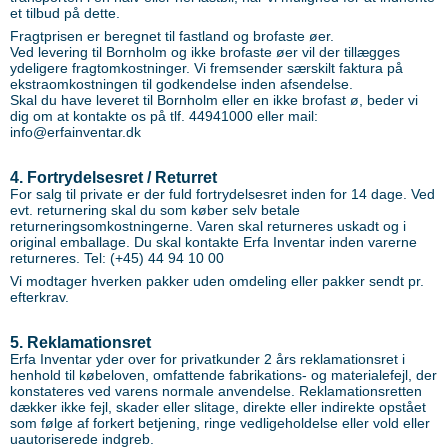
et tilbud på dette.
Fragtprisen er beregnet til fastland og brofaste øer.
Ved levering til Bornholm og ikke brofaste øer vil der tillægges
ydeligere fragtomkostninger. Vi fremsender særskilt faktura på
ekstraomkostningen til godkendelse inden afsendelse.
Skal du have leveret til Bornholm eller en ikke brofast ø, beder vi
dig om at kontakte os på tlf. 44941000 eller mail:
info@erfainventar.dk
4. Fortrydelsesret / Returret
For salg til private er der fuld fortrydelsesret inden for 14 dage. Ved
evt. returnering skal du som køber selv betale
returneringsomkostningerne. Varen skal returneres uskadt og i
original emballage. Du skal kontakte Erfa Inventar inden varerne
returneres. Tel: (+45) 44 94 10 00
Vi modtager hverken pakker uden omdeling eller pakker sendt pr.
efterkrav.
5. Reklamationsret
Erfa Inventar yder over for privatkunder 2 års reklamationsret i
henhold til købeloven, omfattende fabrikations- og materialefejl, der
konstateres ved varens normale anvendelse. Reklamationsretten
dækker ikke fejl, skader eller slitage, direkte eller indirekte opstået
som følge af forkert betjening, ringe vedligeholdelse eller vold eller
uautoriserede indgreb.